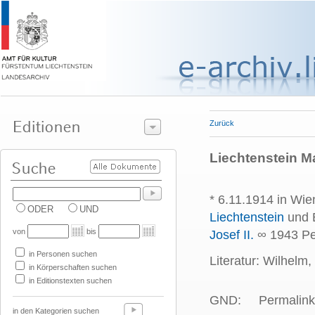
Zurück
Liechtenstein Ma
* 6.11.1914 in Wie
ODER
UND
Liechtenstein
und 
von
bis
Josef II.
∞ 1943 Pet
in Personen suchen
Literatur: Wilhelm,
in Körperschaften suchen
in Editionstexten suchen
GND:
Permalink
in den Kategorien suchen