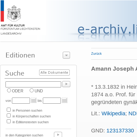
Zurück
Amann Joseph Al
* 13.3.1832 in Hei
ODER
UND
1874 a.o. Prof. fü
von
bis
gegründeten gynäk
in Personen suchen
Lit.:
Wikipedia
;
ND
in Körperschaften suchen
in Editionstexten suchen
GND:
123137330
in den Kategorien suchen