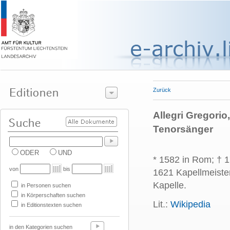
Zurück
Allegri Gregorio
Tenorsänger
ODER
UND
* 1582 in Rom; † 1
von
bis
1621 Kapellmeiste
Kapelle.
in Personen suchen
in Körperschaften suchen
Lit.:
Wikipedia
in Editionstexten suchen
in den Kategorien suchen