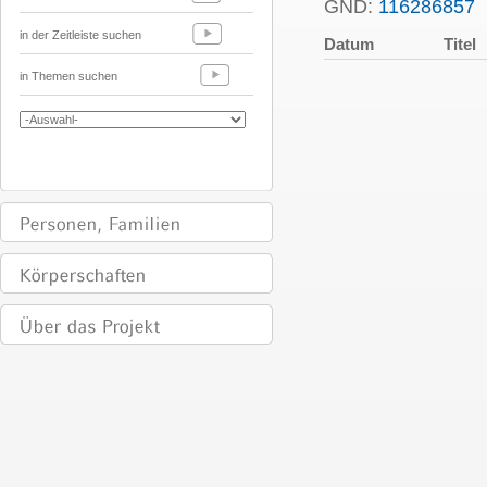
GND:
116286857
P
in der Zeitleiste suchen
Datum
Titel
in Themen suchen