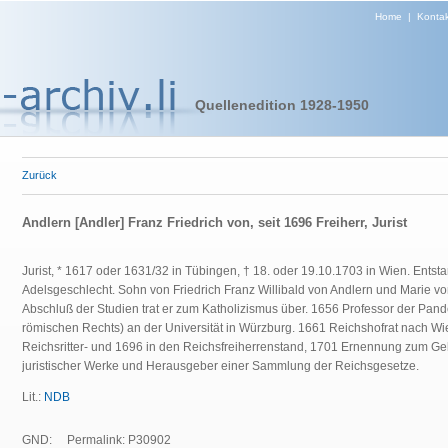
Home
|
Kontak
Quellenedition 1928-1950
Zurück
Andlern [Andler] Franz Friedrich von, seit 1696 Freiherr, Jurist
Jurist, * 1617 oder 1631/32 in Tübingen, † 18. oder 19.10.1703 in Wien. Ent
Adelsgeschlecht. Sohn von Friedrich Franz Willibald von Andlern und Marie 
Abschluß der Studien trat er zum Katholizismus über. 1656 Professor der Pand
römischen Rechts) an der Universität in Würzburg. 1661 Reichshofrat nach W
Reichsritter- und 1696 in den Reichsfreiherrenstand, 1701 Ernennung zum Ge
juristischer Werke und Herausgeber einer Sammlung der Reichsgesetze.
Lit.:
NDB
GND:
Permalink: P30902