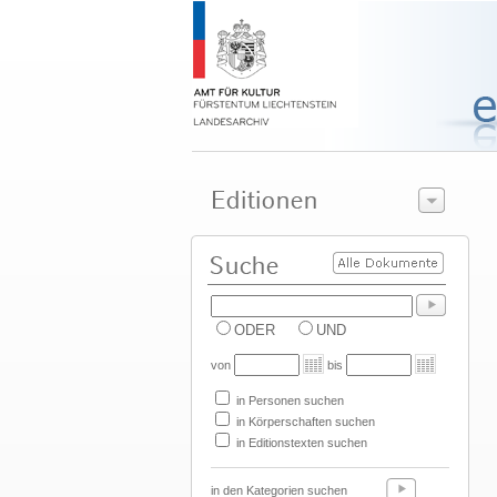
ODER
UND
von
bis
in Personen suchen
in Körperschaften suchen
in Editionstexten suchen
in den Kategorien suchen