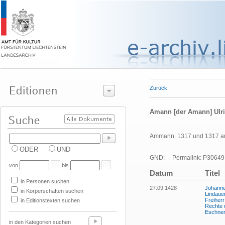
Zurück
Amann [der Amann] Ulr
Ammann. 1317 und 1317 am E
ODER
UND
GND:
Permalink: P30649
von
bis
Datum
Titel
in Personen suchen
27.09.1428
Johanne
in Körperschaften suchen
Lindaue
Freiherr
in Editionstexten suchen
Rechte 
Eschner
in den Kategorien suchen