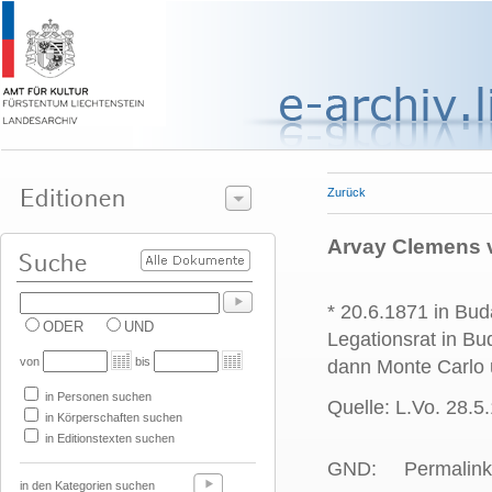
Zurück
Arvay Clemens 
* 20.6.1871 in Bud
ODER
UND
Legationsrat in Bu
von
bis
dann Monte Carlo 
in Personen suchen
Quelle: L.Vo. 28.5
in Körperschaften suchen
in Editionstexten suchen
GND:
Permalink
in den Kategorien suchen