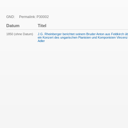
GND:
Permalink: P30002
Datum
Titel
1850 (ohne Datum)
J.G. Rheinberger berichtet seinem Bruder Anton aus Feldkirch ü
ein Konzert des ungarischen Pianisten und Komponisten Vincenz
Adler