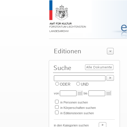
ODER
UND
von
bis
in Personen suchen
in Körperschaften suchen
in Editionstexten suchen
in den Kategorien suchen