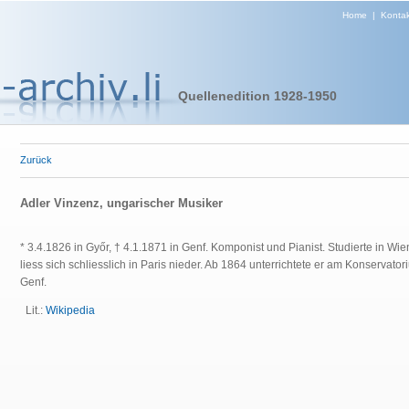
Home
|
Kontak
Quellenedition 1928-1950
Zurück
Adler Vinzenz, ungarischer Musiker
* 3.4.1826 in Győr, † 4.1.1871 in Genf.
Komponist und Pianist.
Studierte in Wi
liess sich schliesslich in Paris nieder. Ab 1864 unterrichtete er am Konservato
Genf.
Lit.:
Wikipedia