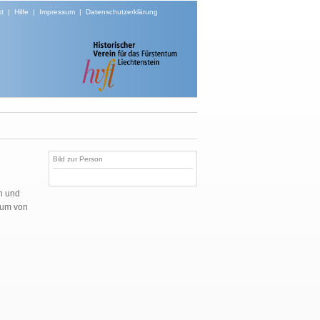
t
|
Hilfe
|
Impressum
|
Datenschutzerklärung
Bild zur Person
en und
rium von