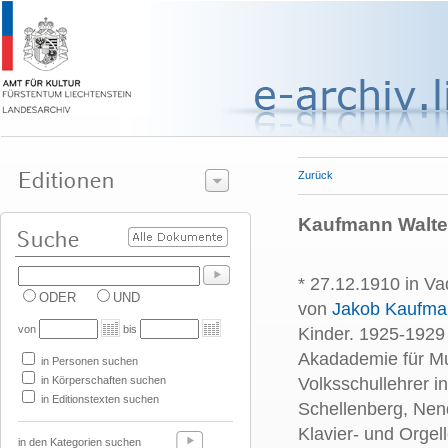
Zurück
Kaufmann Walter
* 27.12.1910 in V
ODER
UND
von
Jakob Kaufma
von
bis
Kinder. 1925-1929
Akadademie für Mu
in Personen suchen
in Körperschaften suchen
Volksschullehrer i
in Editionstexten suchen
Schellenberg, Nend
Klavier- und Orgel
in den Kategorien suchen