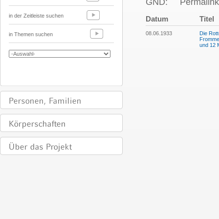
GND:
Permalink
in der Zeitleiste suchen
Datum
Titel
08.06.1933
Die Rott
in Themen suchen
Frommel
und 12 M