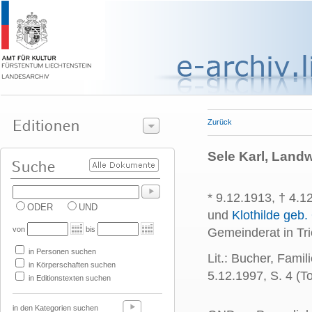
Zurück
Sele Karl, Land
* 9.12.1913, † 4.
ODER
UND
und
Klothilde geb.
von
bis
Gemeinderat in Tr
in Personen suchen
Lit.: Bucher, Fami
in Körperschaften suchen
5.12.1997, S. 4 (T
in Editionstexten suchen
in den Kategorien suchen