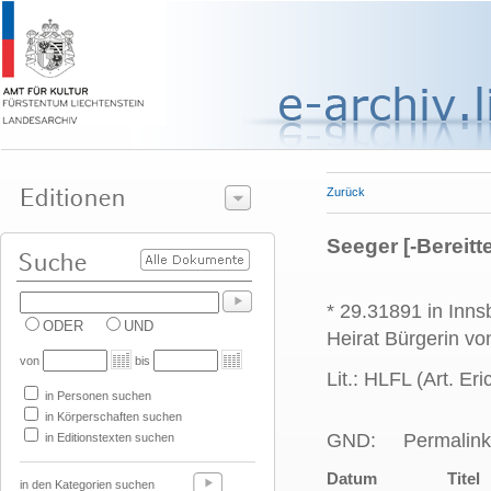
Zurück
Seeger [-Bereitte
* 29.31891 in Inns
ODER
UND
Heirat Bürgerin v
von
bis
Lit.: HLFL (Art. E
in Personen suchen
in Körperschaften suchen
GND:
Permalink
in Editionstexten suchen
Datum
Titel
in den Kategorien suchen