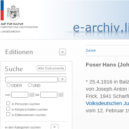
Zurück
Foser Hans (Joh
* 25.4.1916 in Bal
ODER
UND
von Joseph Anton 
von
bis
Frick. 1941 Scharf
Volksdeutschen J
in Personen suchen
in Körperschaften suchen
vom 12. Februar 1
in Editionstexten suchen
in den Kategorien suchen