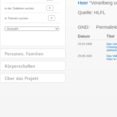
Heer
"Vorarlberg u
in der Zeitleiste suchen
Quelle: HLFL
in Themen suchen
GND:
Permalink
Datum
Titel
23.03.1906
Das Lie
Christop
aufmer
29.08.1925
Das Volk
Heer in