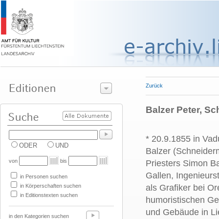
Zurück
Balzer Peter, Sc
* 20.9.1855 in Vad
ODER
UND
Balzer (Schneiderm
von
bis
Priesters Simon Ba
Gallen, Ingenieurs
in Personen suchen
in Körperschaften suchen
als Grafiker bei Or
in Editionstexten suchen
humoristischen Ge
und Gebäude in Lie
in den Kategorien suchen