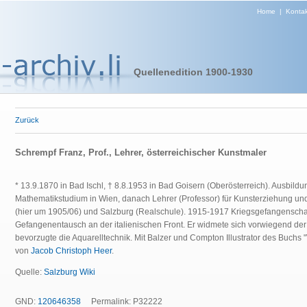
Home
|
Kontak
Quellenedition 1900-1930
Zurück
Schrempf Franz, Prof., Lehrer, österreichischer Kunstmaler
* 13.9.1870 in Bad Ischl, † 8.8.1953 in Bad Goisern (Oberösterreich). Ausbil
Mathematikstudium in Wien, danach Lehrer (Professor) für Kunsterziehung und
(hier um 1905/06) und Salzburg (Realschule). 1915-1917 Kriegsgefangenschaft
Gefangenentausch an der italienischen Front. Er widmete sich vorwiegend de
bevorzugte die Aquarelltechnik. Mit Balzer und Compton Illustrator des Buchs 
von
Jacob Christoph Heer
.
Quelle:
Salzburg Wiki
GND:
120646358
Permalink: P32222