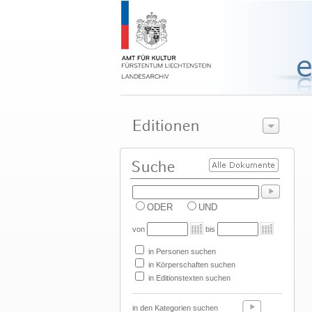
ODER
UND
von
bis
in Personen suchen
in Körperschaften suchen
in Editionstexten suchen
in den Kategorien suchen