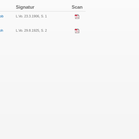
Signatur
Scan
kob
L.Vo. 23.3.1906, S. 1
oph
L.Vo. 29.8.1925, S. 2