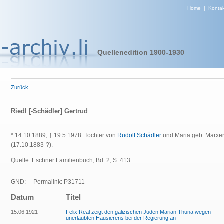
Home
|
Kontak
Quellenedition 1900-1930
Zurück
Riedl [-Schädler] Gertrud
* 14.10.1889, † 19.5.1978. Tochter von
Rudolf Schädler
und Maria geb. Marxer. 
(17.10.1883-?).
Quelle: Eschner Familienbuch, Bd. 2, S. 413.
GND:
Permalink: P31711
Datum
Titel
15.06.1921
Felix Real zeigt den galizischen Juden Marian Thuna wegen
unerlaubten Hausierens bei der Regierung an