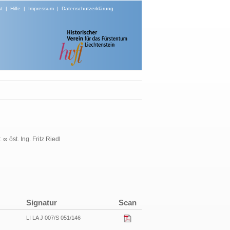
t
|
Hilfe
|
Impressum
|
Datenschutzerklärung
∞ öst. Ing. Fritz Riedl
Signatur
Scan
LI LA J 007/S 051/146