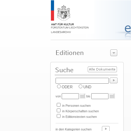
ODER
UND
von
bis
in Personen suchen
in Körperschaften suchen
in Editionstexten suchen
in den Kategorien suchen