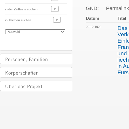
GND:
Permalink
in der Zeitleiste suchen
Datum
Titel
in Themen suchen
29.12.1920
Das 
Verk
Einf
Fran
und 
liec
in A
Fürs