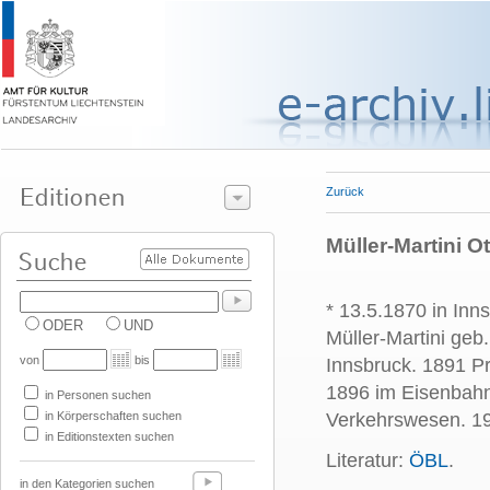
Zurück
Müller-Martini Ot
* 13.5.1870 in Inn
ODER
UND
Müller-Martini geb
von
bis
Innsbruck. 1891 Pr
1896 im Eisenbahn
in Personen suchen
in Körperschaften suchen
Verkehrswesen. 1
in Editionstexten suchen
Literatur:
ÖBL
.
in den Kategorien suchen