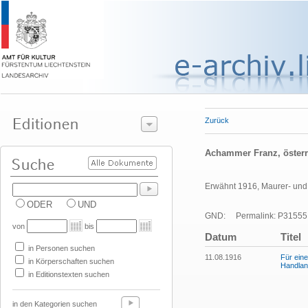
Zurück
Achammer Franz, österr
Erwähnt 1916, Maurer- und 
ODER
UND
GND:
Permalink: P31555
von
bis
Datum
Titel
in Personen suchen
11.08.1916
Für eine
in Körperschaften suchen
Handlan
in Editionstexten suchen
in den Kategorien suchen