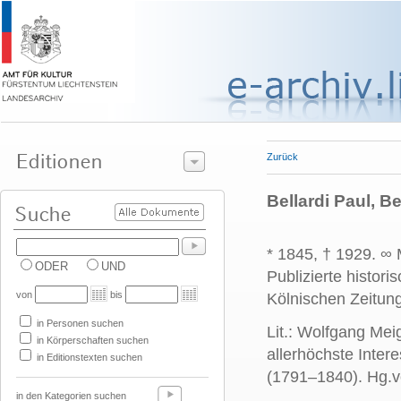
Zurück
Bellardi Paul, B
* 1845, † 1929. ∞ 
ODER
UND
Publizierte histori
von
bis
Kölnischen Zeitun
in Personen suchen
Lit.: Wolfgang Meig
in Körperschaften suchen
allerhöchste Inter
in Editionstexten suchen
(1791–1840). Hg.
in den Kategorien suchen