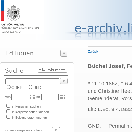
Zurück
Büchel Josef, F
* 11.10.1862, † 6
ODER
UND
und Christine Heeb
von
bis
Gemeinderat, Vors
in Personen suchen
Lit.: L.Vo. 9.4.1932
in Körperschaften suchen
in Editionstexten suchen
GND:
Permalink
in den Kategorien suchen