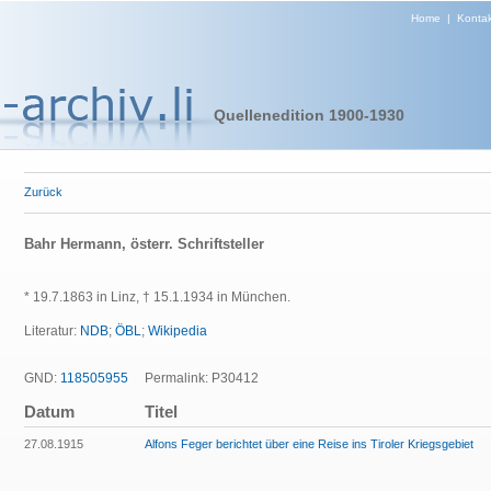
Home
|
Kontak
Quellenedition 1900-1930
Zurück
Bahr Hermann, österr. Schriftsteller
* 19.7.1863 in Linz, † 15.1.1934 in München.
Literatur:
NDB
;
ÖBL
;
Wikipedia
GND:
118505955
Permalink: P30412
Datum
Titel
27.08.1915
Alfons Feger berichtet über eine Reise ins Tiroler Kriegsgebiet