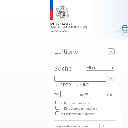
ODER
UND
von
bis
in Personen suchen
in Körperschaften suchen
in Editionstexten suchen
in den Kategorien suchen