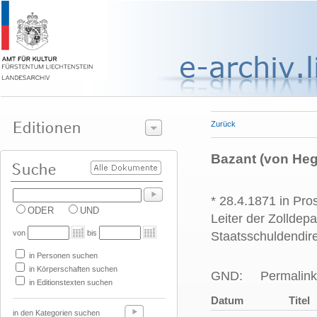
Zurück
Bazant (von Hege
* 28.4.1871 in Pros
ODER
UND
Leiter der Zolldep
von
bis
Staatsschuldendir
in Personen suchen
in Körperschaften suchen
GND:
Permalink
in Editionstexten suchen
Datum
Titel
in den Kategorien suchen