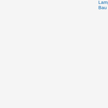
Lamp
Bau 
19.02.1882
Karo
Schw
über
am T
zwei
des 
des 
15.10.1882
Karo
Schw
über
Verw
Fran
(Ill
Foto
Prei
und 
absc
Aus