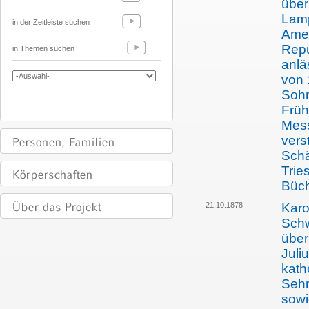
über
Lamp
in der Zeitleiste suchen
Amer
Repu
in Themen suchen
anlä
von 
Sohn
Früh
Mess
vers
Schä
Trie
Büch
21.10.1878
Karo
Schw
über
Juli
kath
Sehn
sowi