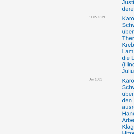
Just
dere
11.05.1879
Karo
Schw
über
Ther
Kreb
Lamp
die 
(Ill
Juli
Juli 1881
Karo
Schw
über
den 
ausr
Hand
Arbe
Klag
Hitze