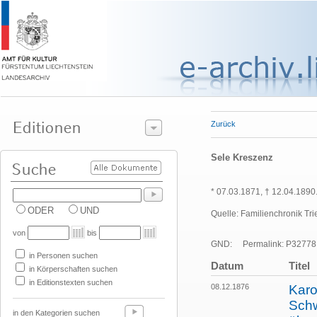
Zurück
Sele Kreszenz
* 07.03.1871, † 12.04.1890
ODER
UND
Quelle: Familienchronik Tri
von
bis
GND:
Permalink: P32778
in Personen suchen
Datum
Titel
in Körperschaften suchen
in Editionstexten suchen
08.12.1876
Karo
Schw
in den Kategorien suchen