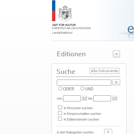
ODER
UND
von
bis
in Personen suchen
in Körperschaften suchen
in Editionstexten suchen
in den Kategorien suchen