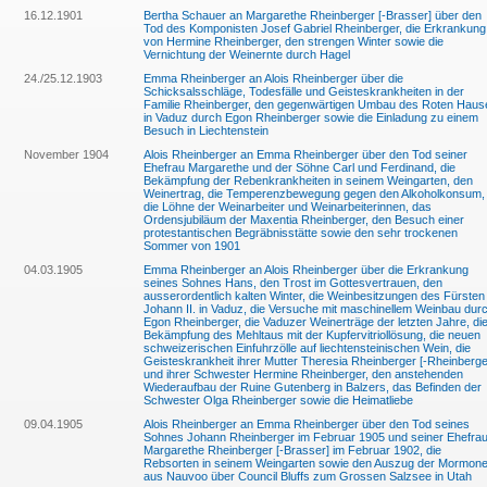
16.12.1901
Bertha Schauer an Margarethe Rheinberger [-Brasser] über den
Tod des Komponisten Josef Gabriel Rheinberger, die Erkrankung
von Hermine Rheinberger, den strengen Winter sowie die
Vernichtung der Weinernte durch Hagel
24./25.12.1903
Emma Rheinberger an Alois Rheinberger über die
Schicksalsschläge, Todesfälle und Geisteskrankheiten in der
Familie Rheinberger, den gegenwärtigen Umbau des Roten Haus
in Vaduz durch Egon Rheinberger sowie die Einladung zu einem
Besuch in Liechtenstein
November 1904
Alois Rheinberger an Emma Rheinberger über den Tod seiner
Ehefrau Margarethe und der Söhne Carl und Ferdinand, die
Bekämpfung der Rebenkrankheiten in seinem Weingarten, den
Weinertrag, die Temperenzbewegung gegen den Alkoholkonsum,
die Löhne der Weinarbeiter und Weinarbeiterinnen, das
Ordensjubiläum der Maxentia Rheinberger, den Besuch einer
protestantischen Begräbnisstätte sowie den sehr trockenen
Sommer von 1901
04.03.1905
Emma Rheinberger an Alois Rheinberger über die Erkrankung
seines Sohnes Hans, den Trost im Gottesvertrauen, den
ausserordentlich kalten Winter, die Weinbesitzungen des Fürsten
Johann II. in Vaduz, die Versuche mit maschinellem Weinbau dur
Egon Rheinberger, die Vaduzer Weinerträge der letzten Jahre, di
Bekämpfung des Mehltaus mit der Kupfervitriollösung, die neuen
schweizerischen Einfuhrzölle auf liechtensteinischen Wein, die
Geisteskrankheit ihrer Mutter Theresia Rheinberger [-Rheinberge
und ihrer Schwester Hermine Rheinberger, den anstehenden
Wiederaufbau der Ruine Gutenberg in Balzers, das Befinden der
Schwester Olga Rheinberger sowie die Heimatliebe
09.04.1905
Alois Rheinberger an Emma Rheinberger über den Tod seines
Sohnes Johann Rheinberger im Februar 1905 und seiner Ehefra
Margarethe Rheinberger [-Brasser] im Februar 1902, die
Rebsorten in seinem Weingarten sowie den Auszug der Mormon
aus Nauvoo über Council Bluffs zum Grossen Salzsee in Utah