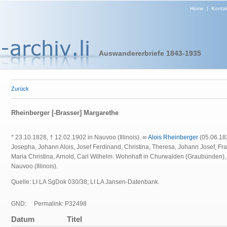
Home
|
Kontak
Auswandererbriefe 1843-1935
Zurück
Rheinberger [-Brasser] Margarethe
* 23.10.1828, † 12.02.1902 in Nauvoo (Illinois). ∞
Alois Rheinberger
(05.06.18
Josepha, Johann Alois, Josef Ferdinand, Christina, Theresa, Johann Josef, Fr
Maria Christina, Arnold, Carl Wilhelm. Wohnhaft in Churwalden (Graubünden
Nauvoo (Illinois).
Quelle: LI LA SgDok 030/38; LI LA Jansen-Datenbank.
GND:
Permalink: P32498
Datum
Titel