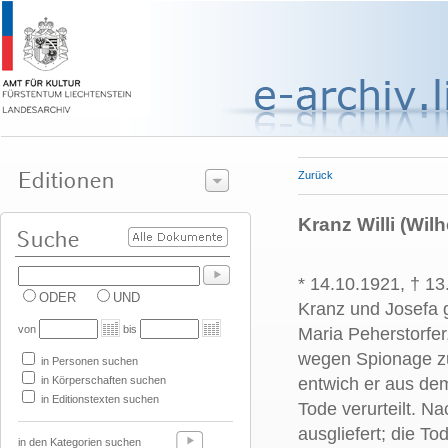
Zurück
Kranz Willi (Wilh
* 14.10.1921, † 1
ODER
UND
Kranz und Josefa 
von
bis
Maria Peherstorfer
wegen Spionage zu 
in Personen suchen
in Körperschaften suchen
entwich er aus de
in Editionstexten suchen
Tode verurteilt. N
ausgliefert; die T
in den Kategorien suchen