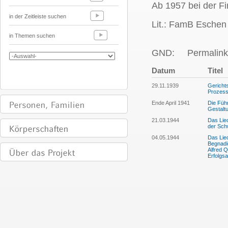
Ab 1957 bei der F
in der Zeitleiste suchen
Lit.: FamB Eschen I
in Themen suchen
GND:
Permalink
Datum
Titel
29.11.1939
Gerichts
Prozess 
Ende April 1941
Die Füh
Gestaltu
21.03.1944
Das Liec
der Sch
04.05.1944
Das Liec
Begnadi
Alfred Q
Erfolgsa