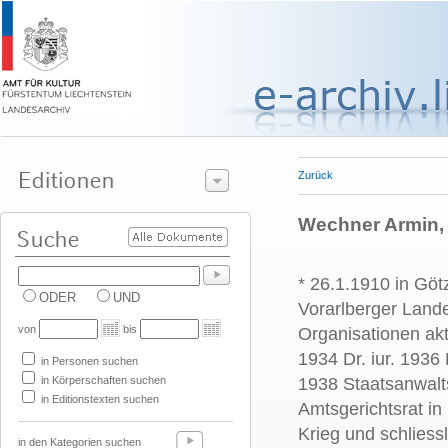
Zurück
Wechner Armin, Dr
* 26.1.1910 in Göt
ODER
UND
Vorarlberger Lande
von
bis
Organisationen ak
1934 Dr. iur. 1936 
in Personen suchen
in Körperschaften suchen
1938 Staatsanwalts
in Editionstexten suchen
Amtsgerichtsrat in
Krieg und schliess
in den Kategorien suchen