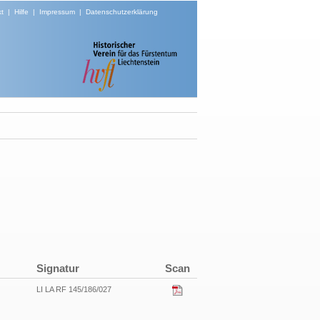
t
|
Hilfe
|
Impressum
|
Datenschutzerklärung
Signatur
Scan
LI LA RF 145/186/027