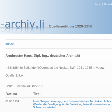
Home
|
Kontak
Quellenedition 1928-1950
Zurück
Armbruster Hans, Dipl.-Ing., deutscher Architekt
* 2.6.1884 in Beffendorf (Oberndorf am Neckar, BW). 1931-1935 in Vaduz.
Quelle: LI LA
GND:
Permalink: P29817
Datum
Titel
01.06.1934
Louis Seeger beantragt, dem österreichischen Architekten Arthur
Wander die Bewilligung für die Bauleitung beim Klosterneubau in
Schaan zu erteilen