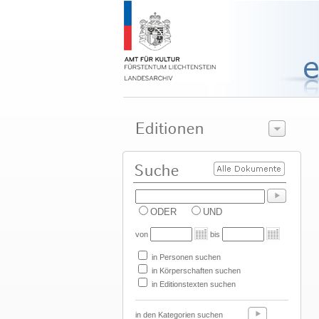
ODER
UND
von
bis
in Personen suchen
in Körperschaften suchen
in Editionstexten suchen
in den Kategorien suchen