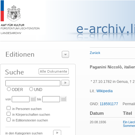
Zurück
Paganini Niccolò, italie
*
27.10.1782 in Genua, † 27
ODER
UND
Lit.:
Wikipedia
von
bis
GND:
118591177
Permalin
in Personen suchen
Datum
Titel
in Körperschaften suchen
in Editionstexten suchen
20.08.1936
Ein Liec
Sommerol
in den Kategorien suchen