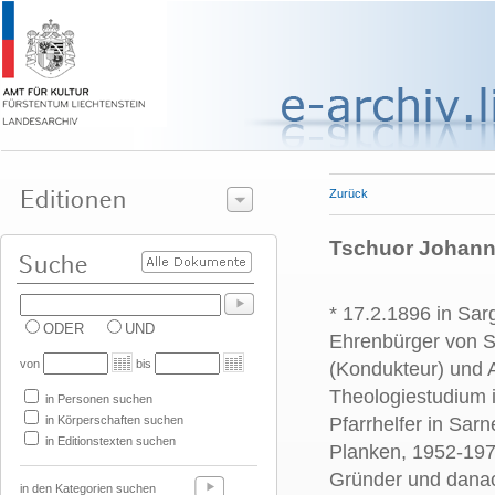
Zurück
Tschuor Johanne
* 17.2.1896 in Sa
ODER
UND
Ehrenbürger von 
von
bis
(Kondukteur) und 
Theologiestudium i
in Personen suchen
in Körperschaften suchen
Pfarrhelfer in Sar
in Editionstexten suchen
Planken, 1952-197
Gründer und danac
in den Kategorien suchen