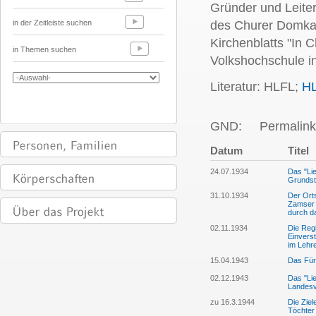
Gründer und Leite
in der Zeitleiste suchen
des Churer Domkap
Kirchenblatts "In 
in Themen suchen
Volkshochschule i
Literatur: HLFL;
H
GND:
Permalink
Datum
Titel
24.07.1934
Das "Lie
Grundst
31.10.1934
Der Orts
Zamser 
durch d
02.11.1934
Die Reg
Einvers
im Lehr
15.04.1943
Das Für
02.12.1943
Das "Lie
Landesv
zu 16.3.1944
Die Zie
Töchter