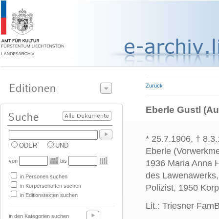
Zurück
Eberle Gustl (Au
* 25.7.1906, † 8.3
ODER
UND
Eberle (Vorwerkmei
von
bis
1936 Maria Anna H
des Lawenawerks, 
in Personen suchen
in Körperschaften suchen
Polizist, 1950 Kor
in Editionstexten suchen
Lit.: Triesner FamB
in den Kategorien suchen