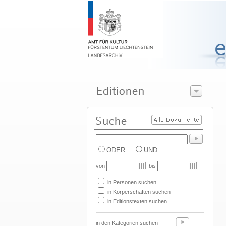
ODER
UND
von
bis
in Personen suchen
in Körperschaften suchen
in Editionstexten suchen
in den Kategorien suchen