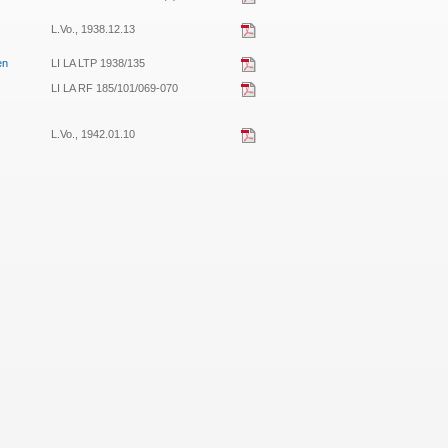
L.Vo., 1938.12.13
en
LI LA LTP 1938/135
LI LA RF 185/101/069-070
L.Vo., 1942.01.10