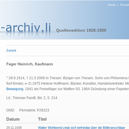
Home
|
Kontak
Quellenedition 1928-1950
Zurück
Feger Heinrich, Kaufmann
* 28.9.1914, † 21.3.2006 in Triesen. Bürger von Triesen. Sohn von Philomena 
fünf Kinder, ∞ 2) 1975 Helene Hoffmann. Bäcker, Konditor, Handelsvertreter. Mi
Bewegung
. 1941 als Freiwilliger zur Waffen-SS. 1964 Gründung einer Papeter
Lit.: Trienser FamB. Bd. 2, S. 214.
GND:
Permalink: P29223
Datum
Titel
29.11.1938
Walter Wohlwend zeigt sich befriedigt über die Bölleranschläge