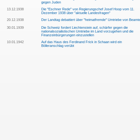
gegen Juden
13.12.1938
Die "Eschner Rede" von Regierungschef Josef Hoop vom 11.
Dezember 1938 über "aktuelle Landesfragen"
20.12.1938
Der Landtag debattiert über "heimatfremde" Umtriebe von Beamt
30.01.1939
Die Schweiz fordert Liechtenstein auf, schärfer gegen die
nationalsozialistischen Umtriebe im Land vorzugehen und die
Finanzeinbürgerungen einzustellen
10.01.1942
Auf das Haus des Ferdinand Frick in Schaan wird ein
Bölleranschlag verübt