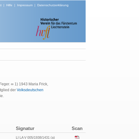
t
|
Hilfe
|
Impressum
|
Datenschutzerklärung
Feger. ∞ 1) 1943 Maria Frick,
tglied der
Volksdeutschen
ie.
Signatur
Scan
LI LA V 005/1938/1431 (a)