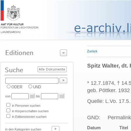
Zurück
Spitz Walter, dt.
* 12.7.1874, † 14.
ODER
UND
geb. Pöttker. 1932
von
bis
Quelle: L.Vo. 17.5
in Personen suchen
in Körperschaften suchen
GND:
Permalink
in Editionstexten suchen
Datum
Titel
in den Kategorien suchen