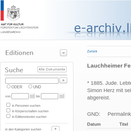
Zurück
Lauchheimer Fer
* 1885. Jude. Lebt
ODER
UND
Simon Herz mit sei
von
bis
abgereist.
in Personen suchen
in Körperschaften suchen
GND:
Permalink
in Editionstexten suchen
Datum
Titel
in den Kategorien suchen