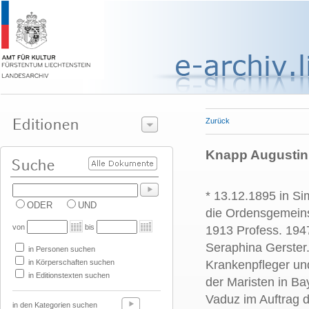
Zurück
Knapp Augustin,
* 13.12.1895 in Si
ODER
UND
die Ordensgemeinsc
von
bis
1913 Profess. 194
Seraphina Gerster.
in Personen suchen
in Körperschaften suchen
Krankenpfleger un
in Editionstexten suchen
der Maristen in B
Vaduz im Auftrag d
in den Kategorien suchen