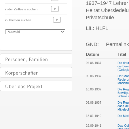
1937–1947 Lehrer
in der Zeitleiste suchen
Heirat Übersiedel
Privatschule.
in Themen suchen
Lit.: HLFL
GND:
Permalink
Datum
Titel
04.06.1937
Die deu
die Bew
(Colleg
09.06.1937
Der Mar
Regierun
Marian
16.06.1937
Die Regi
Bewilli
Schule 
05.08.1937
Die Regi
dass der
Mittels
18.01.1940
Die Mari
29.09.1941
Das Col