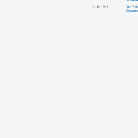
Maturaa
14.10.1941
Die Pol
Klassenu