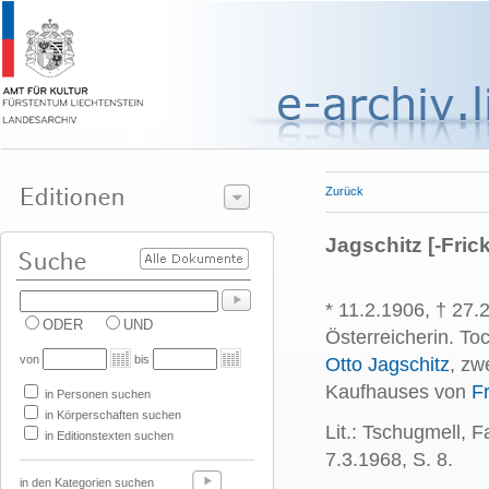
Zurück
Jagschitz [-Frick
* 11.2.1906, † 27.
ODER
UND
Österreicherin. To
von
bis
Otto Jagschitz
, zw
Kaufhauses von
F
in Personen suchen
in Körperschaften suchen
Lit.: Tschugmell, 
in Editionstexten suchen
7.3.1968, S. 8.
in den Kategorien suchen