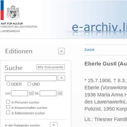
Zurück
Eberle Gustl (Au
* 25.7.1906, † 8.3
ODER
UND
Eberle (Vorwerkmei
von
bis
1936 Maria Anna H
des Lawenawerks, 
in Personen suchen
in Körperschaften suchen
Polizist, 1950 Kor
in Editionstexten suchen
Lit.: Triesner FamB
in den Kategorien suchen