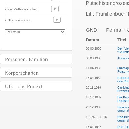
Putschistenprozess
in der Zeitleiste suchen
Lit.: Familienbuch
in Themen suchen
GND:
Permalink
Datum
Titel
03.08.1935
Der "Lie
"Sturmt
30.03.1939
Theodor
17.04.1939
Landtag
Putschv
17.04.1939
Regierun
den Put
29.11.1939
Gerichts
Prozess 
13.12.1939
Die Put
Deutsch
26.12.1939
Staatsan
gegen d
15.-25.01.1946
Das Kri
gegen d
17.01.1946
Das "Lie