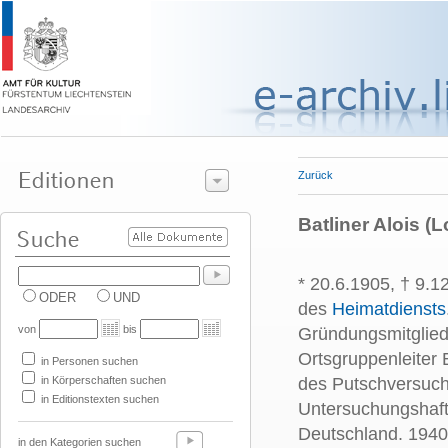
Zurück
Batliner Alois (
* 20.6.1905, † 9.1
ODER
UND
des
Heimatdiensts
von
bis
Gründungsmitglie
Ortsgruppenleiter 
in Personen suchen
in Körperschaften suchen
des Putschversuch
in Editionstexten suchen
Untersuchungshaft
Deutschland. 1940 
in den Kategorien suchen