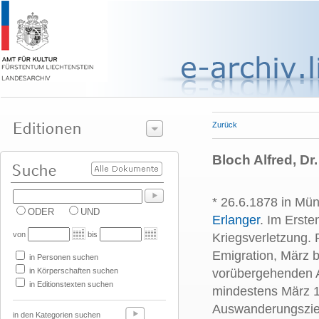
Zurück
Bloch Alfred, Dr.
* 26.6.1878 in Mü
ODER
UND
Erlanger
. Im Erste
von
bis
Kriegsverletzung. 
Emigration, März b
in Personen suchen
in Körperschaften suchen
vorübergehenden Au
in Editionstexten suchen
mindestens März 19
Auswanderungszie
in den Kategorien suchen