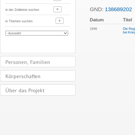
GND:
138689202
in der Zeitleiste suchen
Datum
Titel
in Themen suchen
1946
Die Reg
bei Kri