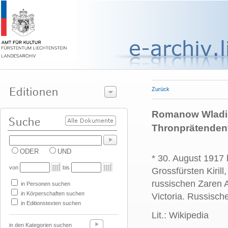
Zurück
Romanow Wladimir
Thronprätenden
ODER
UND
* 30. August 1917 
von
bis
Grossfürsten Kiri
russischen Zaren A
in Personen suchen
in Körperschaften suchen
Victoria.
Russische
in Editionstexten suchen
Lit.: Wikipedia
in den Kategorien suchen