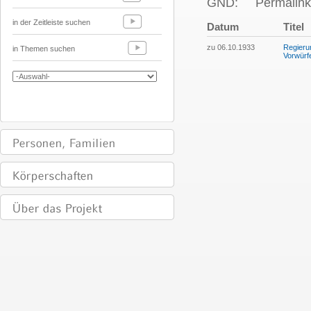
GND:
Permalink
in der Zeitleiste suchen
Datum
Titel
zu 06.10.1933
Regieru
in Themen suchen
Vorwürf