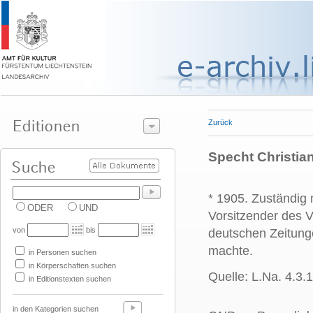
Zurück
Specht Christia
* 1905. Zuständig
ODER
UND
Vorsitzender des V
von
bis
deutschen Zeitung
machte.
in Personen suchen
in Körperschaften suchen
Quelle: L.Na. 4.3.1
in Editionstexten suchen
in den Kategorien suchen