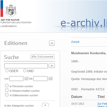
Zurück
Musikverein Konkordia
1888 -
ODER
UND
Gegründet 1888, Initiator w
von
bis
Quelle: Homepage des Vere
in Personen suchen
GND:
Permalink: K3713
in Körperschaften suchen
in Editionstexten suchen
Datum
Titel
19.07.1912
Zur Fei
in den Kategorien suchen
Vaduz a