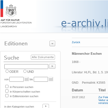
Zurück
Männerchor Eschen
1868 -
ODER
UND
Literatur: HLFL, Bd. 1, S. 19
von
bis
GND:
Permalink: K3565
in Personen suchen
Datum
Titel
in Körperschaften suchen
in Editionstexten suchen
19.07.1912
Zur Fei
Vaduz a
veransta
in den Kategorien suchen