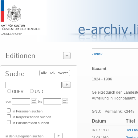
Zurück
Bauamt
1924 - 1986
ODER
UND
Geleitet durch den Landes
Aufteilung in Hochbauamt, 
von
bis
in Personen suchen
GND:
Permalink: K3448
in Körperschaften suchen
Datum
Titel
in Editionstexten suchen
07.07.1930
Der Lan
in den Kategorien suchen
21.08.1930
Regieru