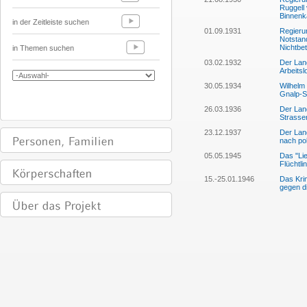
Ruggell
Binnenk
in der Zeitleiste suchen
01.09.1931
Regierun
Notstan
Nichtbet
in Themen suchen
03.02.1932
Der Lan
Arbeitsl
30.05.1934
Wilhelm
Gnalp-S
26.03.1936
Der Lan
Strasse
23.12.1937
Der Land
nach po
05.05.1945
Das "Lie
Flüchtl
15.-25.01.1946
Das Kri
gegen d