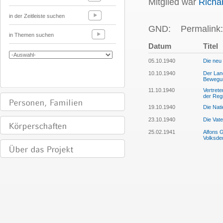
Mitglied war
Richa
in der Zeitleiste suchen
GND:
Permalink:
in Themen suchen
Datum
Titel
05.10.1940
Die neu 
10.10.1940
Der Land
Bewegu
11.10.1940
Vertrete
der Reg
19.10.1940
Die Nati
23.10.1940
Die Vate
25.02.1941
Alfons G
Volksde