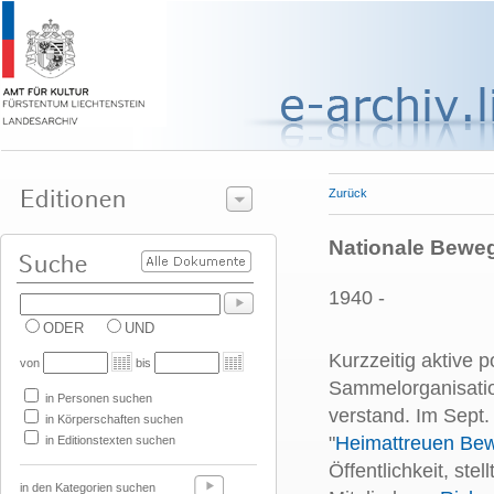
Zurück
Nationale Bewe
1940 -
ODER
UND
Kurzzeitig aktive p
von
bis
Sammelorganisation
in Personen suchen
verstand. Im Sept.
in Körperschaften suchen
"
Heimattreuen Be
in Editionstexten suchen
Öffentlichkeit, ste
in den Kategorien suchen