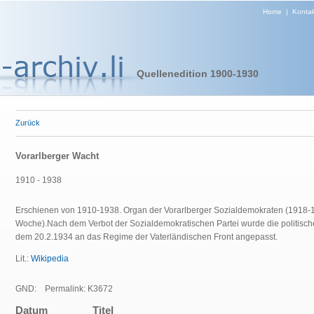
Home
|
Kontak
Quellenedition 1900-1930
Zurück
Vorarlberger Wacht
1910 - 1938
Erschienen von 1910-1938.
Organ der
Vorarlberger Sozialdemokraten (1918-
Woche).
Nach dem Verbot der Sozialdemokratischen Partei wurde die politisch
dem 20.2.1934 an das Regime der Vaterländischen Front angepasst.
Lit.:
Wikipedia
GND:
Permalink: K3672
Datum
Titel