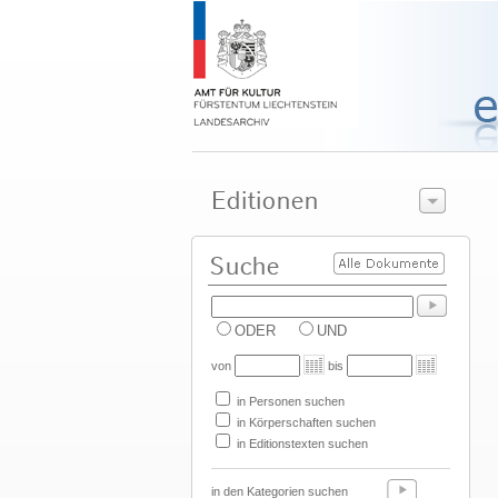
ODER
UND
von
bis
in Personen suchen
in Körperschaften suchen
in Editionstexten suchen
in den Kategorien suchen