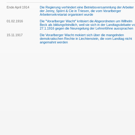
Ende April 1914
Die Regierung verhindert eine Betriebsversammlung der Arbeiter
der Jenny, Spörri & Cie in Triesen, die vom Vorarlberger
Arbeitersekretariat organisiert wurde
01.02.1916
Die "Vorarlberger Wacht" kritisiert die Abgeordneten um Wilhelm
Beck als bildungsfeindlich, weil sie sich in der Landtagsdebatte 
27.1.1916 gegen die Neuregelung der Lehrerlöhne aussprachen
15.11.1917
Die Vorarlberger Wacht mokiert sich über die mangelnden
demokratischen Rechte in Liechtenstein, die vom Landtag nicht
angemahnt werden