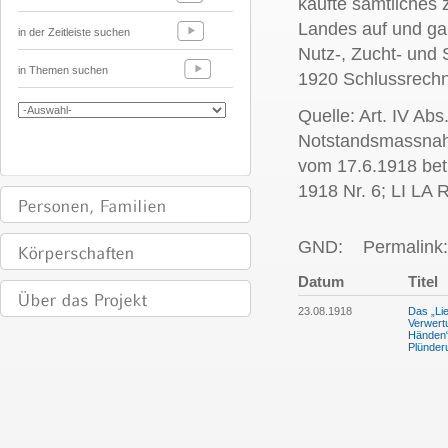
kaufte sämtliches
Landes auf und ga
in der Zeitleiste suchen
Nutz-, Zucht- und 
in Themen suchen
1920 Schlussrech
Quelle: Art. IV Ab
Notstandsmassnahme
vom 17.6.1918 bet
1918 Nr. 6; LI LA
GND:
Permalink:
Datum
Titel
23.08.1918
Das „Lie
Verwertu
Händen“
Plünder