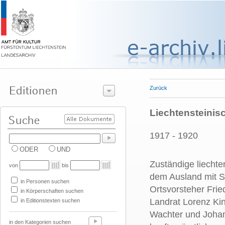
Zurück
Liechtensteinis
1917 - 1920
ODER
UND
Zuständige liechte
von
bis
dem Ausland mit Si
in Personen suchen
Ortsvorsteher Frie
in Körperschaften suchen
Landrat Lorenz Kin
in Editionstexten suchen
Wachter und Johan
in den Kategorien suchen