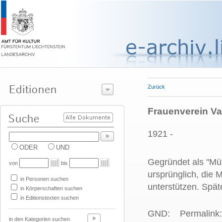
Zurück
Frauenverein V
1921 -
ODER
UND
Gegründet als "Müt
von
bis
ursprünglich, die M
in Personen suchen
unterstützen. Spät
in Körperschaften suchen
in Editionstexten suchen
GND:
Permalink:
in den Kategorien suchen