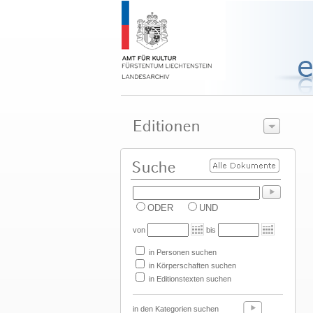
ODER
UND
von
bis
in Personen suchen
in Körperschaften suchen
in Editionstexten suchen
in den Kategorien suchen