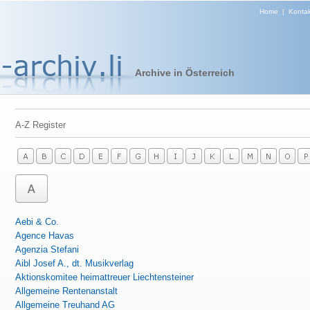
Home
|
Kontak
Archive in Österreich
A-Z Register
Aebi & Co.
Agence Havas
Agenzia Stefani
Aibl Josef A., dt. Musikverlag
Aktionskomitee heimattreuer Liechtensteiner
Allgemeine Rentenanstalt
Allgemeine Treuhand AG