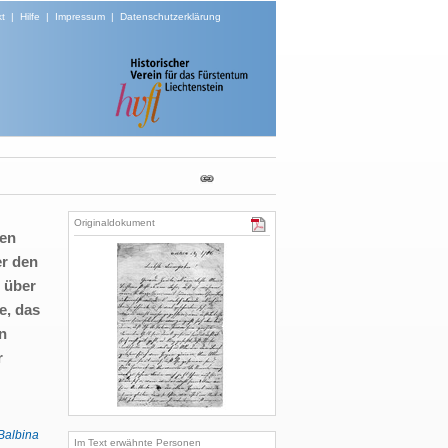
t
|
Hilfe
|
Impressum
|
Datenschutzerklärung
Originaldokument
ten
er den
 über
e, das
n
r
Balbina
Im Text erwähnte Personen