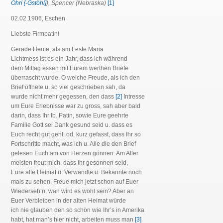
Öhri [-Gstöhl]
), Spencer (Nebraska)
[1]
02.02.1906, Eschen
Liebste Firmpatin!
Gerade Heute, als am Feste Maria
Lichtmess ist es ein Jahr, dass ich während
dem Mittag essen mit Eurem werthen Briefe
überrascht wurde. O welche Freude, als ich den
Brief öffnete u. so viel geschrieben sah, da
wurde nicht mehr gegessen, den dass
[2]
Intresse
um Eure Erlebnisse war zu gross, sah aber bald
darin, dass Ihr lb. Patin, sowie Eure geehrte
Familie Gott sei Dank gesund seid u. dass es
Euch recht gut geht, od. kurz gefasst, dass Ihr so
Fortschritte macht, was ich u. Alle die den Brief
gelesen Euch am von Herzen gönnen. Am Aller
meisten freut mich, dass Ihr gesonnen seid,
Eure alte Heimat u. Verwandte u. Bekannte noch
mals zu sehen. Freue mich jetzt schon auf Euer
Wiederseh’n, wan wird es wohl sein? Aber an
Euer Verbleiben in der alten Heimat würde
ich nie glauben den so schön wie Ihr’s in Amerika
habt, hat man’s hier nicht, arbeiten muss man
[3]