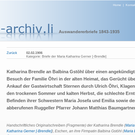
Home
|
Kontak
Auswandererbriefe 1843-1935
Zurück
02.02.1906
Kategorie: Briefe der Maria Katharina Gerner [-Brendle]
Katharina Brendle an Balbina Gstöhl über einen angekündig
Besuch der Familie Öhri in der alten Heimat, das Gerücht üb
Ankauf der Gastwirtschaft Sternen durch Ulrich Öhri, Klagen
den trockenen Sommer und kalten Herbst, die schlechte Ernt
Befinden ihrer Schwestern Maria Josefa und Emilia sowie de
abberufenen Ruggeller Pfarrer Johann Matthias Baumgartne
Handschriftliches Originalschreiben (Fragmente) der Katharina Brendle (
Maria
Katharina Gerner [-Brendle]
), Eschen, an ihre Firmpatin Balbina Gstöhl (
Maria 