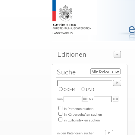
ODER
UND
von
bis
in Personen suchen
in Körperschaften suchen
in Editionstexten suchen
in den Kategorien suchen