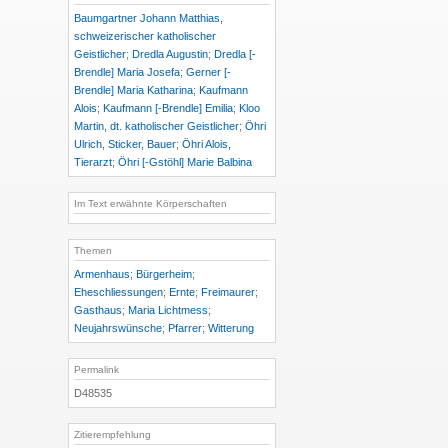
Baumgartner Johann Matthias,
schweizerischer katholischer
Geistlicher
;
Dredla Augustin
;
Dredla [-
Brendle] Maria Josefa
;
Gerner [-
Brendle] Maria Katharina
;
Kaufmann
Alois
;
Kaufmann [-Brendle] Emilia
;
Kloo
Martin, dt. katholischer Geistlicher
;
Öhri
Ulrich, Sticker, Bauer
;
Öhri Alois,
Tierarzt
;
Öhri [-Gstöhl] Marie Balbina
Im Text erwähnte Körperschaften
Themen
Armenhaus
;
Bürgerheim
;
Eheschliessungen
;
Ernte
;
Freimaurer
;
Gasthaus
;
Maria Lichtmess
;
Neujahrswünsche
;
Pfarrer
;
Witterung
Permalink
D48535
Zitierempfehlung