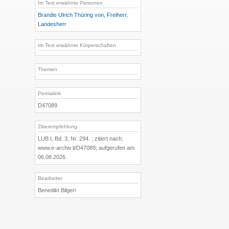
Im Text erwähnte Personen
Brandis Ulrich Thüring von, Freiherr,
Landesherr
Im Text erwähnte Körperschaften
Themen
Permalink
D47089
Zitierempfehlung
LUB I, Bd. 3, Nr. 294. ; zitiert nach:
www.e-archiv.li/D47089; aufgerufen am
06.08.2026
Bearbeiter
Benedikt Bilgeri