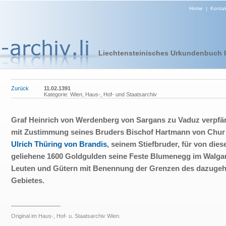
Home
|
Kontak
Liechtensteinisches Urkundenbuch I 
Zurück
11.02.1391
Kategorie: Wien, Haus-, Hof- und Staatsarchiv
Graf Heinrich von Werdenberg von Sargans zu Vaduz verpfä
mit Zustimmung seines Bruders Bischof Hartmann von Chu
Ulrich Thüring von Brandis
, seinem Stiefbruder, für von die
geliehene 1600 Goldgulden seine Feste Blumenegg im Walga
Leuten und Gütern mit Benennung der Grenzen des dazugeh
Gebietes.
______________
Original im Haus-, Hof- u. Staatsarchiv Wien.