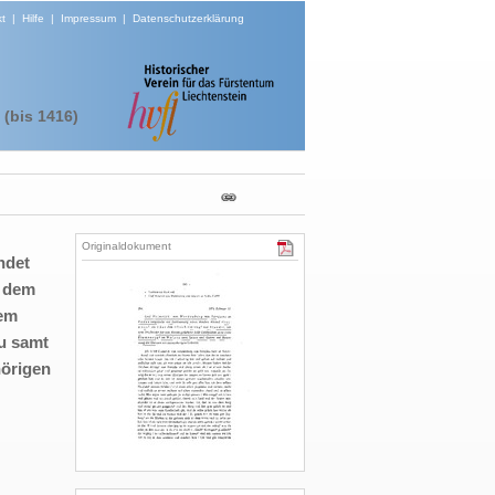
t
|
Hilfe
|
Impressum
|
Datenschutzerklärung
(bis 1416)
Originaldokument
ndet
r dem
sem
u samt
örigen