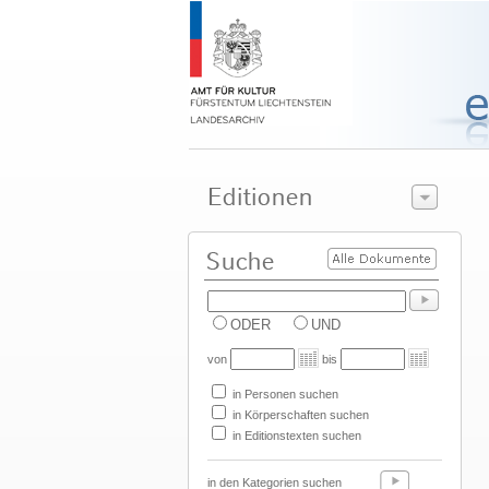
ODER
UND
von
bis
in Personen suchen
in Körperschaften suchen
in Editionstexten suchen
in den Kategorien suchen