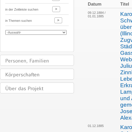
Datum
Titel
in der Zeitleiste suchen
09.12.1884 /
Karo
01.01.1885
Schw
in Themen suchen
über
(Ill
Zugv
Städ
Gass
Webs
Juli
Zinn
Lebe
Erkr
Lamp
und 
gem
Jose
Alex
01.12.1885
Karo