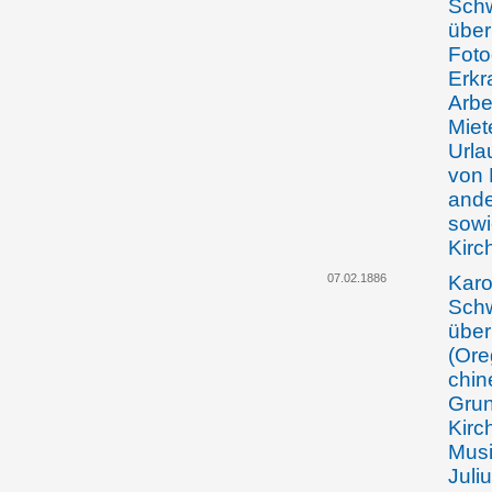
Schw
über
Foto
Erkr
Arbe
Miet
Urla
von 
ande
sowi
Kirc
07.02.1886
Karo
Schw
über
(Ore
chin
Grun
Kirc
Musi
Juli