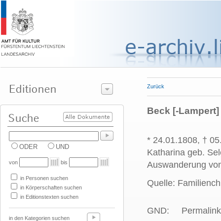
Zurück
Beck [-Lampert]
* 24.01.1808, † 0
ODER
UND
Katharina geb. Sel
von
bis
Auswanderung von T
in Personen suchen
Quelle: Familiench
in Körperschaften suchen
in Editionstexten suchen
GND:
Permalink
in den Kategorien suchen