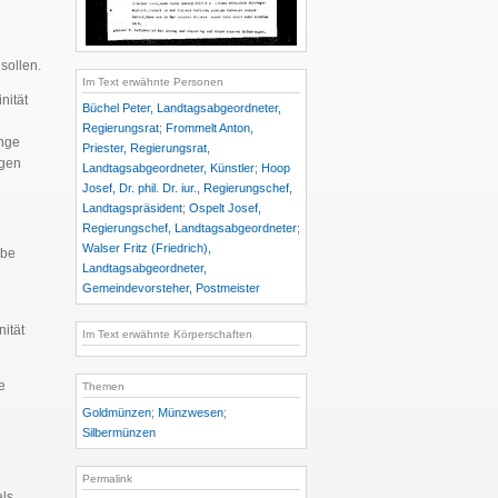
sollen.
Im Text erwähnte Personen
nität
Büchel Peter, Landtagsabgeordneter,
Regierungsrat
;
Frommelt Anton,
nge
Priester, Regierungsrat,
ngen
Landtagsabgeordneter, Künstler
;
Hoop
Josef, Dr. phil. Dr. iur., Regierungschef,
Landtagspräsident
;
Ospelt Josef,
Regierungschef, Landtagsabgeordneter
;
Walser Fritz (Friedrich),
ebe
Landtagsabgeordneter,
Gemeindevorsteher, Postmeister
ität
Im Text erwähnte Körperschaften
e
Themen
Goldmünzen
;
Münzwesen
;
Silbermünzen
Permalink
als