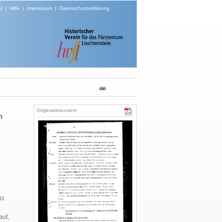
t
|
Hilfe
|
Impressum
|
Datenschutzerklärung
Originaldokument
n
iz
auf,