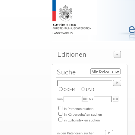
ODER
UND
von
bis
in Personen suchen
in Körperschaften suchen
in Editionstexten suchen
in den Kategorien suchen