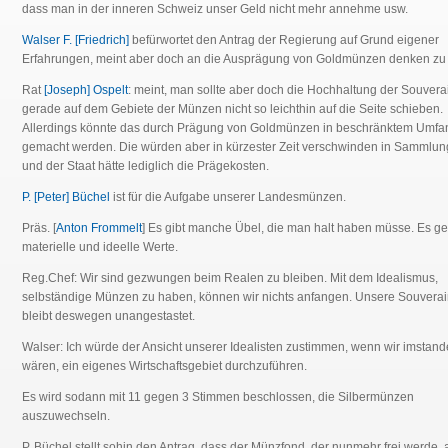
dass man in der inneren Schweiz unser Geld nicht mehr annehme usw.
Walser F. [Friedrich]
befürwortet den Antrag der Regierung auf Grund eigener
Erfahrungen, meint aber doch an die Ausprägung von Goldmünzen denken zu 
Rat
[Joseph] Ospelt
: meint, man sollte aber doch die Hochhaltung der Souverai
gerade auf dem Gebiete der Münzen nicht so leichthin auf die Seite schieben.
Allerdings könnte das durch Prägung von Goldmünzen in beschränktem Umfa
gemacht werden. Die würden aber in kürzester Zeit verschwinden in Sammlu
und der Staat hätte lediglich die Prägekosten.
P. [Peter] Büchel
ist für die Aufgabe unserer Landesmünzen.
Präs. [
Anton Frommelt
] Es gibt manche Übel, die man halt haben müsse. Es g
materielle und ideelle Werte.
Reg.Chef: Wir sind gezwungen beim Realen zu bleiben. Mit dem Idealismus,
selbständige Münzen zu haben, können wir nichts anfangen. Unsere Souverain
bleibt deswegen unangestastet.
Walser: Ich würde der Ansicht unserer Idealisten zustimmen, wenn wir imstand
wären, ein eigenes Wirtschaftsgebiet durchzuführen.
Es wird sodann mit 11 gegen 3 Stimmen beschlossen, die Silbermünzen
auszuwechseln.
P. Büchel stellt sohin den Antrag, dass der Münzfond, der nunmehr frei werde, 